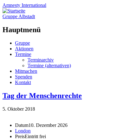
Amnesty
International
Gruppe Albstadt
Hauptmenü
Zum
Gruppe
Inhalt
Aktionen
springen
Termine
Terminarchiv
Termine (alternativen)
Mitmachen
Spenden
Kontakt
Tag der Menschenrechte
5. Oktober 2018
Datum
10. Dezember 2026
London
Preis
Eintritt frei